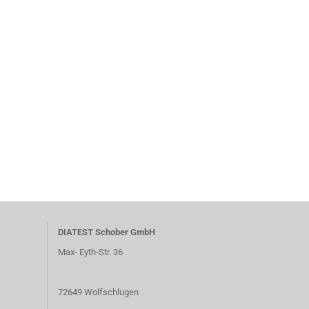
DIATEST Schober GmbH
Max- Eyth-Str. 36
72649 Wolfschlugen