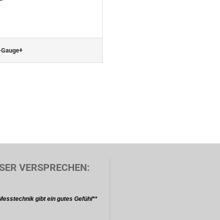
D-Gauge+
SER VERSPRECHEN:
Messtechnik gibt ein gutes Gefühl**