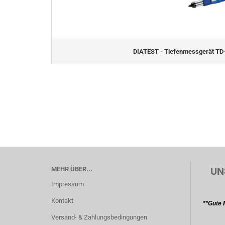
DIATEST - Tiefenmessgerät T
MEHR ÜBER...
UN
Impressum
Kontakt
**Gute 
Versand- & Zahlungsbedingungen