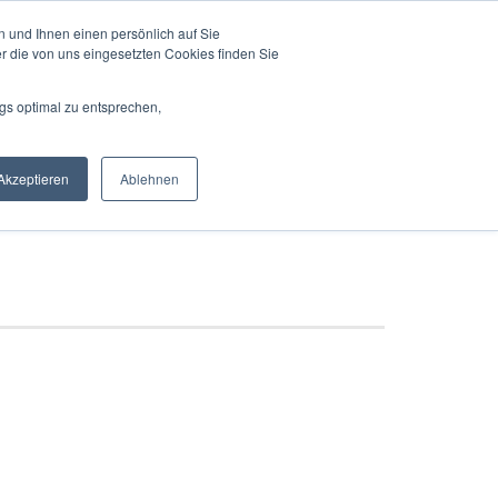
Deutschland
Login
Merkzettel
 und Ihnen einen persönlich auf Sie
r die von uns eingesetzten Cookies finden Sie
Suche...
Ihr Warenkorb
0,00 EUR
gs optimal zu entsprechen,
EN
AUTOMATION
KONTAKT
ÜBER UNS
Akzeptieren
Ablehnen