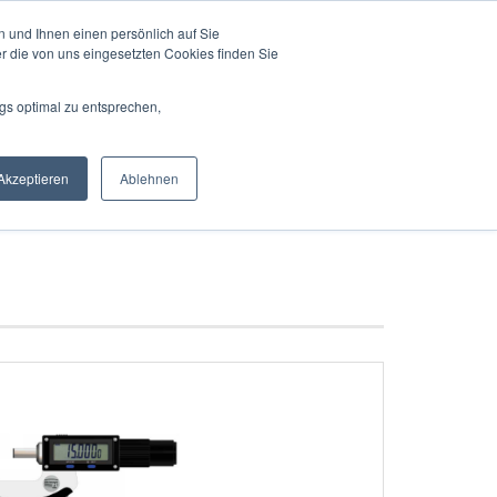
Deutschland
Login
Merkzettel
 und Ihnen einen persönlich auf Sie
r die von uns eingesetzten Cookies finden Sie
Suche...
Ihr Warenkorb
0,00 EUR
gs optimal zu entsprechen,
EN
AUTOMATION
KONTAKT
ÜBER UNS
Akzeptieren
Ablehnen