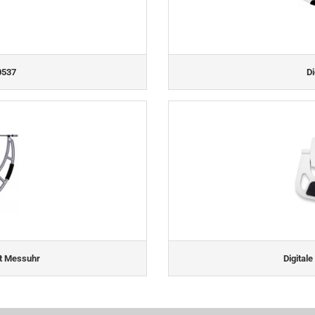
0537
Di
t Messuhr
Digital