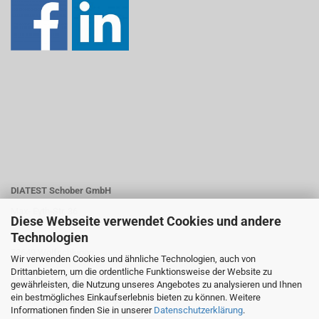
DIATEST Schober GmbH
Max- Eyth-Str. 36
Diese Webseite verwendet Cookies und andere
Technologien
72649 Wolfschlugen
Wir verwenden Cookies und ähnliche Technologien, auch von
Drittanbietern, um die ordentliche Funktionsweise der Website zu
Telefon +07022 73845-0
gewährleisten, die Nutzung unseres Angebotes zu analysieren und Ihnen
ein bestmögliches Einkaufserlebnis bieten zu können. Weitere
E-Mail: info@diatest-schober.de
Informationen finden Sie in unserer
Datenschutzerklärung
.