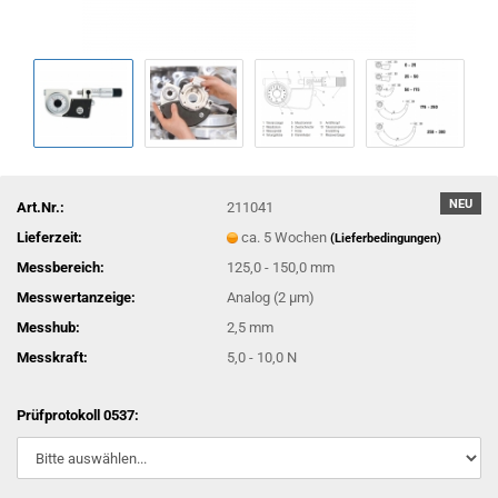
NEU
Art.Nr.:
211041
Lieferzeit:
ca. 5 Wochen
(Lieferbedingungen)
Messbereich:
125,0 - 150,0 mm
Messwertanzeige:
Analog (2 µm)
Messhub:
2,5 mm
Messkraft:
5,0 - 10,0 N
Prüfprotokoll 0537: