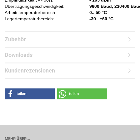
Empfindlichkeit @ 400Ω:
- 105 dBm
Übertragungsgeschwindigkeit:
9600 Baud, 230400 Bau
Arbeitstemperaturbereich:
0...50 °C
Lagertemperaturbereich:
-30...+60 °C
Zubehör
Downloads
Kundenrezensionen
teilen
teilen
MEHR ÜBER...