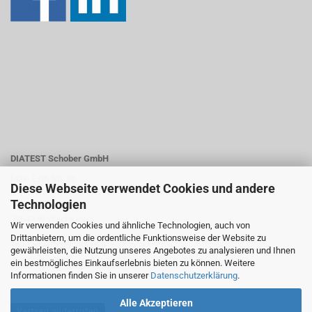
DIATEST Schober GmbH
Max- Eyth-Str. 36
Diese Webseite verwendet Cookies und andere
Technologien
72649 Wolfschlugen
Wir verwenden Cookies und ähnliche Technologien, auch von
Drittanbietern, um die ordentliche Funktionsweise der Website zu
Telefon +07022 73845-0
gewährleisten, die Nutzung unseres Angebotes zu analysieren und Ihnen
ein bestmögliches Einkaufserlebnis bieten zu können. Weitere
E-Mail: info@diatest-schober.de
Informationen finden Sie in unserer
Datenschutzerklärung
.
Alle Akzeptieren
Vertrag widerrufen