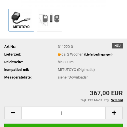
NEU
Art.Nr.:
311220-0
Lieferzeit:
ca. 2 Wochen
(Lieferbedingungen)
Reichweite:
bis 300 m
kompatibel mit:
MITUTOYO (Digimatic)
Messgeräteliste:
siehe "Downloads"
367,00 EUR
zzgl. 19% MwSt. zzgl.
Versand