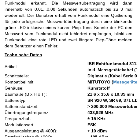
Funkmodul erkannt. Die Messwertübertragung wird dann
innerhalb von 0,01...0,08 Sekunden automatisch bis zu 3 mal
wiederholt. Der Benutzer erhält vom Funkmodul eine Quittierung
für jede erfolgreiche Messwertübertragung durch eine blinkende
grüne LED inklusive eines kurzen Piep-Tons. Konnte der PC den
Messwert vom Funkmodul nicht fehlerfrei empfangen, blinkt am
Funkmodul eine rote LED und zwei längere Piep-Töne melden
dem Benutzer einen Fehler.
Technische Daten
IBR Echtfunkmodul 311
Artikel:
inkl. Messgerätekabel 
Schnittstelle:
Digimatic (Kabel Serie
Kompatibel mit:
MITUTOYO (
Messgeräte
Gehäuse:
Kunststoff
Baumaße (B x H x T):
21,6 x 35,6 x 10,35 mm
Batterietyp:
SR 920 W, SR 69, 371 L
Batteriestandzeit:
> 200.000 Messwertübe
Übertragungsfrequenz:
433,926 MHz
Frequenzhub:
± 15 KHz
Modulationsart:
FSK
Ausgangsleistung @ 400Ω:
+ 10 dBm