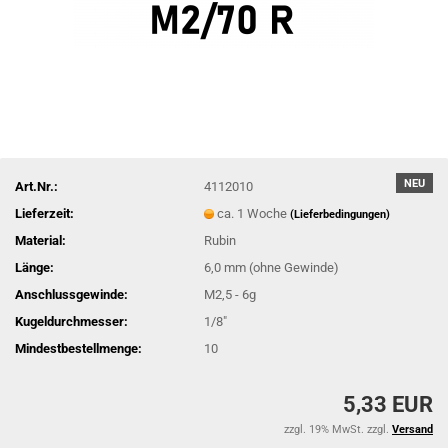
NEU
Art.Nr.:
4112010
Lieferzeit:
ca. 1 Woche
(Lieferbedingungen)
Material:
Rubin
Länge:
6,0 mm (ohne Gewinde)
Anschlussgewinde:
M2,5 - 6g
Kugeldurchmesser:
1/8"
Mindestbestellmenge:
10
5,33 EUR
zzgl. 19% MwSt. zzgl.
Versand