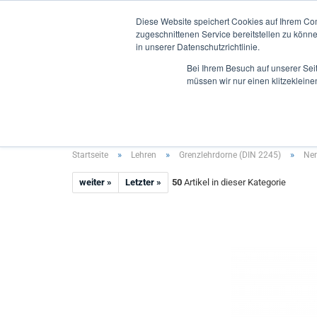
Diese Website speichert Cookies auf Ihrem Co
zugeschnittenen Service bereitstellen zu könn
in unserer Datenschutzrichtlinie.
Bei Ihrem Besuch auf unserer Sei
müssen wir nur einen klitzekleine
INNENMESSUNG
AUSSENMESSUNG
TIEFENMES
»
»
»
Startseite
Lehren
Grenzlehrdorne (DIN 2245)
Nen
weiter »
Letzter »
50
Artikel in dieser Kategorie