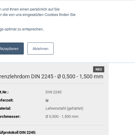
Deutschland
Login
Merkzettel
 und Ihnen einen persönlich auf Sie
r die von uns eingesetzten Cookies finden Sie
Suche...
Ihr Warenkorb
0,00 EUR
gs optimal zu entsprechen,
EN
AUTOMATION
KONTAKT
ÜBER UNS
Akzeptieren
Ablehnen
NEU
renzlehrdorn DIN 2245 - Ø 0,500 - 1,500 mm
t.Nr.:
DIN 2245
eferzeit:
terial:
Lehrenstahl (gehärtet)
rchmesser:
Ø 0,500 - 1,500 mm
üfprotokoll DIN 2245: