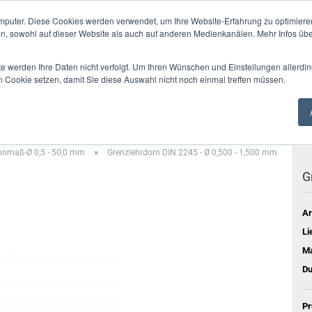
mputer. Diese Cookies werden verwendet, um Ihre Website-Erfahrung zu optimieren
en, sowohl auf dieser Website als auch auf anderen Medienkanälen. Mehr Infos übe
Alle
te werden Ihre Daten nicht verfolgt. Um Ihren Wünschen und Einstellungen allerdin
n Cookie setzen, damit Sie diese Auswahl nicht noch einmal treffen müssen.
SUNG
VERZAHNUNGEN
LEHREN
ANZEIGEGERÄTE
MESSDAT
»
nmaß-Ø 0,5 - 50,0 mm
Grenzlehrdorn DIN 2245 - Ø 0,500 - 1,500 mm
G
Ar
Li
Ma
Du
Pr