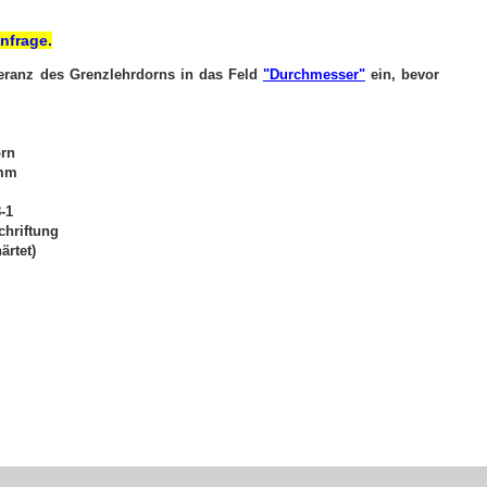
nfrage.
leranz des Grenzlehrdorns in das Feld
"Durchmesser"
ein, bevor
orn
 mm
1​
chriftung
ärtet)