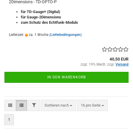
2Dimensions - TD-OPTO-P
für TD-Gauge+ (Digital)
für Gauge-2Dimensions
zum Schutz des Echtfunk-Moduls
Lieferzeit:
ca. 1 Woche
(Lieferbedingungen)
40,50 EUR
zzgl. 19% MwSt. zzgl.
Versand
IN DEN WARENKORB
FILTER
Sortieren nach
pro Seite
Sortieren nach
16 pro Seite
1