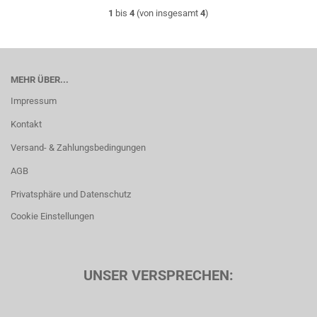
1
bis
4
(von insgesamt
4
)
MEHR ÜBER...
Impressum
Kontakt
Versand- & Zahlungsbedingungen
AGB
Privatsphäre und Datenschutz
Cookie Einstellungen
UNSER VERSPRECHEN: