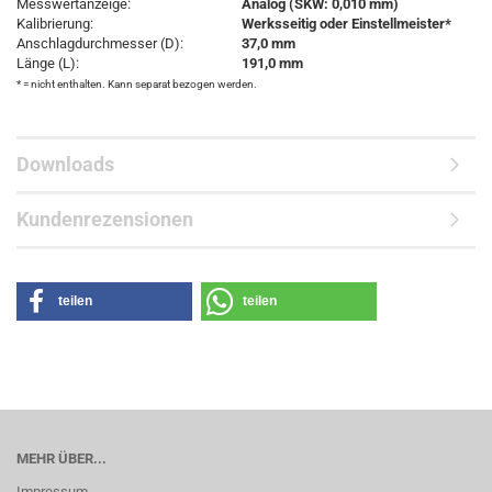
Messwertanzeige:
Analog (SKW: 0,010 mm)
Kalibrierung:
Werksseitig oder Einstellmeister*
Anschlagdurchmesser (D):
37,0 mm
Länge (L):
191,0 mm
* = nicht enthalten. Kann separat bezogen werden.
Downloads
Kundenrezensionen
teilen
teilen
MEHR ÜBER...
Impressum