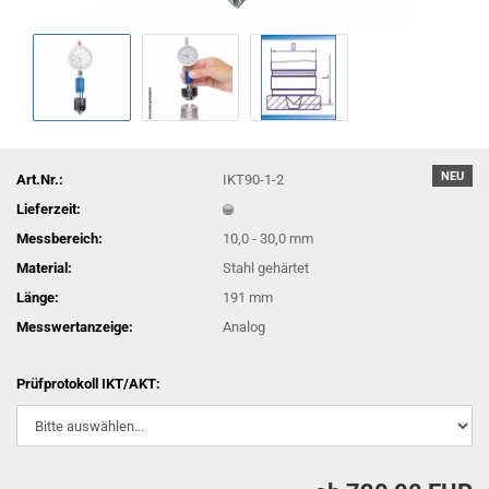
NEU
Art.Nr.:
IKT90-1-2
Lieferzeit:
Messbereich:
10,0 - 30,0 mm
Material:
Stahl gehärtet
Länge:
191 mm
Messwertanzeige:
Analog
Prüfprotokoll IKT/AKT: