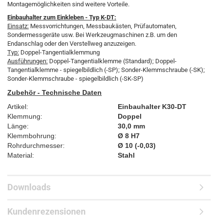
Montagemöglichkeiten sind weitere Vorteile.
Einbauhalter zum Einkleben - Typ K-DT:
Einsatz:
Messvorrichtungen, Messbaukästen, Prüfautomaten,
Sondermessgeräte usw. Bei Werkzeugmaschinen z.B. um den
Endanschlag oder den Verstellweg anzuzeigen.
Typ:
Doppel-Tangentialklemmung
Ausführungen:
Doppel-Tangentialklemme (Standard); Doppel-
Tangentialklemme - spiegelbildlich (-SP); Sonder-Klemmschraube (-SK);
Sonder-Klemmschraube - spiegelbildlich (-SK-SP)
Zubehör - Technische Daten
Artikel:
Einbauhalter K30-DT
Klemmung:
Doppel
Länge:
30,0 mm
Klemmbohrung:
Ø 8 H7
Rohrdurchmesser:
Ø 10 (-0,03)
Material:
Stahl
Downloads
Kundenrezensionen