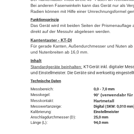
Bei anderen Fasenwinkeln kann das Gerät nur als Verg
Radien können mit Hilfe einer Umrechnungsformel ge
Funktionsprinzip
Das Gerät wird mit beiden Seiten der Prismenauflage
direkt auf der Messuhr abgelesen werden.
Kantentaster - KT-DI
Für gerade Kanten, Außendurchmesser und Nuten ab 
und Nutenbreiten ab 16,0 mm.
Inhalt
Standardgeräte beinhalten:
KT-Gerät inkl.
digitaler Mes
und Einstellmeister. Die Geräte sind werkseitig eingestell
Technische Daten
Messbereich:
0,0 - 7,0 mm
Messkegel:
(verwendabr für
90°
Messkontakt:
Hartmetall
Messwertanzeige:
Digital (SKW: 0,010 mm
Kalibrierung:
Einstellmeister
Anschlagdurchmesser (D):
25,0 mm
Länge (L):
94,0 mm