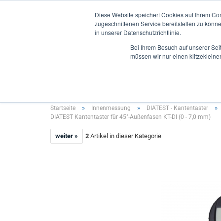
Diese Website speichert Cookies auf Ihrem Co
zugeschnittenen Service bereitstellen zu könn
in unserer Datenschutzrichtlinie.
Bei Ihrem Besuch auf unserer Sei
müssen wir nur einen klitzekleine
INNENMESSUNG
AUSSENMESSUNG
TIEFENMES
»
»
»
Startseite
Innenmessung
DIATEST - Kantentaster
DIATEST Kantentaster für 45°-Außenfasen KT-DI (0 - 7,0 mm)
weiter »
2
Artikel in dieser Kategorie