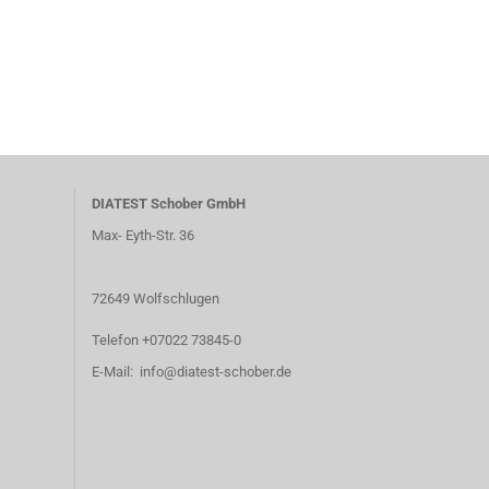
DIATEST Schober GmbH
Max- Eyth-Str. 36
72649 Wolfschlugen
Telefon +07022 73845-0
E-Mail: info@diatest-schober.de