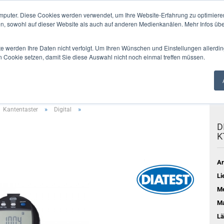
mputer. Diese Cookies werden verwendet, um Ihre Website-Erfahrung zu optimieren
en, sowohl auf dieser Website als auch auf anderen Medienkanälen. Mehr Infos übe
Alle
te werden Ihre Daten nicht verfolgt. Um Ihren Wünschen und Einstellungen allerdin
n Cookie setzen, damit Sie diese Auswahl nicht noch einmal treffen müssen.
SUNG
VERZAHNUNGEN
LEHREN
ANZEIGEGERÄTE
MESSDAT
»
»
Kantentaster
Digital
D
K
Ar
Li
Me
Ma
Lä