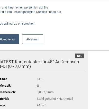
Deutschland
Login
Merkzettel
 und Ihnen einen persönlich auf Sie
r die von uns eingesetzten Cookies finden Sie
Suche...
Ihr Warenkorb
0,00 EUR
gs optimal zu entsprechen,
EN
AUTOMATION
KONTAKT
ÜBER UNS
Akzeptieren
Ablehnen
NEU
IATEST Kantentaster für 45°-Außenfasen
T-DI (0 - 7,0 mm)
t.Nr.:
KT-DI
eferzeit:
ssbereich:
0,0 - 7,0 mm
terial:
Stahl gehärtet / Hartmetall
nge:
94 mm