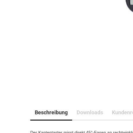
Beschreibung
Downloads
Kundenr
Der Kantentaster misst direkt 45°-Fasen an rechtwin