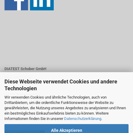
DIATEST Schober GmbH
Max- Eyth-Str. 36
Diese Webseite verwendet Cookies und andere
Technologien
72649 Wolfschlugen
Wir verwenden Cookies und ähnliche Technologien, auch von
Drittanbietern, um die ordentliche Funktionsweise der Website zu
Telefon +07022 73845-0
gewährleisten, die Nutzung unseres Angebotes zu analysieren und Ihnen
ein bestmögliches Einkaufserlebnis bieten zu können. Weitere
E-Mail: info@diatest-schober.de
Informationen finden Sie in unserer
Datenschutzerklärung
.
Alle Akzeptieren