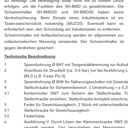
50 befestigt. Die Befestigung sollte nicht mit zu hohem Druck
erfolgen, um die Funktion des SH-BMD zu gewährleisten. Die
Schwimmhalter SH-BMD20 und SH-BMD30 haben keine
Verdrehsicherung. Beim Einsatz eines Induktivtasters ist ein
Tasterzwischenstück notwendig (MUZ10). Eventuell kann es
erforderlich sein, den Schutzbalg am Induktivtaster zu entfernen.
Schwimmhalter mit Auflaufsicherung werden im allgemeinen zur
vollautomatischen Messung verwendet. Der Schwimmhalter ist
gegen Verdrehen gesichert.
Technische Beschreibung
1
Spannbohrung Ø 8H7 mit Tangentialklemmung
zur Aufna
Anschluss für Druckluft (ca. 3-4 bar) nur bei
Ausführung 
2
Ø4,0
(z.B. Festo PU-3)
3
Spannbohrung Ø 8H6 für Näherungsschalter mit
Gewinde
4
Stellschraube für Schwimmbereich.
1 Umdrehung = ± 0,
Kontermutter SW7 zum Sichern der Stellschraube.
F
4.1
Stellschraube anziehen, Stellschraube komplett
einschra
5
Feder für Gewichtsausgleich. 2 Stück mit
unterschiedlich
5.1
Stellschraube für Gewichtsausgleich
5.2
Federhülse
Ausführung V: Durch Lösen der Klemmschraube
SW3 (6.
6
verstellt werden. Das Verschieben des Messtasters