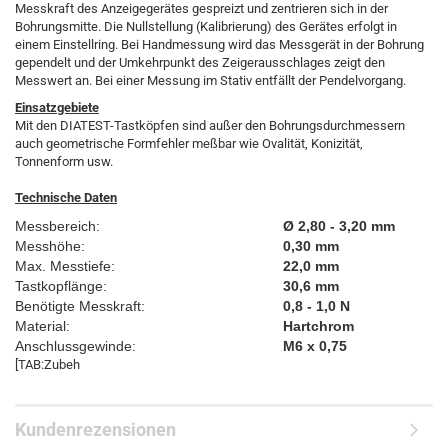
Messkraft des Anzeigegerätes gespreizt und zentrieren sich in der
Bohrungsmitte. Die Nullstellung (Kalibrierung) des Gerätes erfolgt in
einem Einstellring. Bei Handmessung wird das Messgerät in der Bohrung
gependelt und der Umkehrpunkt des Zeigerausschlages zeigt den
Messwert an. Bei einer Messung im Stativ entfällt der Pendelvorgang.
Einsatzgebiete
Mit den DIATEST-Tastköpfen sind außer den Bohrungsdurchmessern
auch geometrische Formfehler meßbar wie Ovalität, Konizität,
Tonnenform usw.
Technische Daten
Messbereich:
Ø 2,80 - 3,20 mm
Messhöhe:
0,30 mm
Max. Messtiefe:
22,0 mm
Tastkopflänge:
30,6 mm
Benötigte Messkraft:
0,8 - 1,0 N
Material:
Hartchrom
Anschlussgewinde:
M6 x 0,75
[TAB:Zubeh
Kundenrezensionen