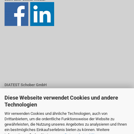
DIATEST Schober GmbH
Max- Eyth-Str. 36
Diese Webseite verwendet Cookies und andere
Technologien
72649 Wolfschlugen
Wir verwenden Cookies und ähnliche Technologien, auch von
Drittanbietern, um die ordentliche Funktionsweise der Website zu
Telefon +07022 73845-0
gewährleisten, die Nutzung unseres Angebotes zu analysieren und Ihnen
ein bestmögliches Einkaufserlebnis bieten zu können. Weitere
E-Mail: info@diatest-schober.de