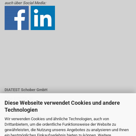
auch über Social Media:
DIATEST Schober GmbH
Max- Eyth-Str. 36
Diese Webseite verwendet Cookies und andere
Technologien
72649 Wolfschlugen
Wir verwenden Cookies und ähnliche Technologien, auch von
Drittanbietern, um die ordentliche Funktionsweise der Website zu
Telefon +07022 73845-0
gewährleisten, die Nutzung unseres Angebotes zu analysieren und Ihnen
ein bestmögliches Einkaufserlebnis bieten zu können. Weitere