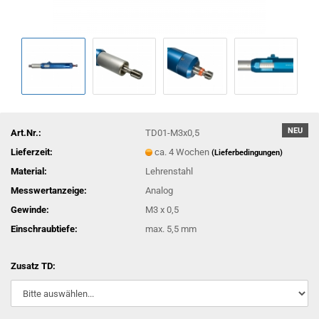
NEU
Art.Nr.:
TD01-M3x0,5
Lieferzeit:
ca. 4 Wochen
(Lieferbedingungen)
Material:
Lehrenstahl
Messwertanzeige:
Analog
Gewinde:
M3 x 0,5
Einschraubtiefe:
max. 5,5 mm
Zusatz TD: