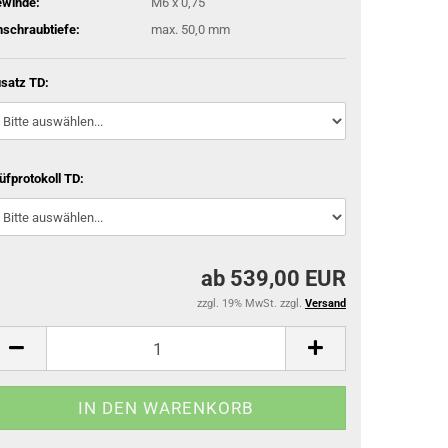
winde:
M6 x 0,75
nschraubtiefe:
max. 50,0 mm
satz TD:
üfprotokoll TD:
ab 539,00 EUR
zzgl. 19% MwSt. zzgl.
Versand