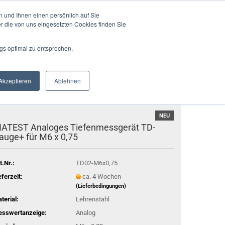
Deutschland
Login
Merkzettel
 und Ihnen einen persönlich auf Sie
r die von uns eingesetzten Cookies finden Sie
Suche...
Ihr Warenkorb
0,00 EUR
gs optimal zu entsprechen,
EN
AUTOMATION
KONTAKT
ÜBER UNS
Akzeptieren
Ablehnen
NEU
IATEST Analoges Tiefenmessgerät TD-
auge+ für M6 x 0,75
t.Nr.:
TD02-M6x0,75
eferzeit:
ca. 4 Wochen
(Lieferbedingungen)
terial:
Lehrenstahl
sswertanzeige:
Analog