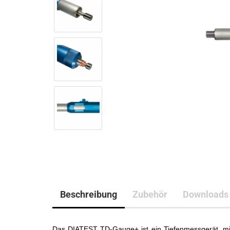
Beschreibung
Zubehör
Downloads
Das DIATEST TD-Gauge+ ist ein Tiefenmessgerät, 