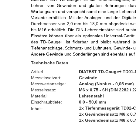
Lehren von Gewinden und glatten Bohrungen
dur
Wartungsarm und verspricht somit eine lange Lebensdau
Variante erhältlich. Mit der Analogen und der Digi
Durchmesser von 2,0 mm bis 18,0 mm
abgedeckt wer
bis M16 erhältlich. Die DIN-Lehreneinsätze sind austa
Einsätze können über ein optionales Universal-Gerät 
des TD-Gauge+ ist fixierbar und bleibt während 
Tiefenanschläge, Schmutz- und Luftnuten, Gewinde- und 
Andere Gewinde und Sonderlängen sind ebenfalls auf A
Technische Daten
Artikel:
DIATEST TD-Gauge+ TD01-M
Messeinsatzart:
Gewinde
Messwertanzeige:
Analog (Nonius - 0,05 mm)
Messeinsatz:
M6 x 0,75 - 6H (DIN 2282 / 2
Material:
Lehrenstahl
Einschraubtiefe:
0,0 - 50,0 mm
1x Tiefenmessgerät TD02-
Inhalt:
1x Gewindeeinsatz M6 x 0,
1x Gewindeeinsatz M6 x 0,