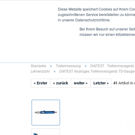
Diese Website speichert Cookies auf Ihrem Co
zugeschnittenen Service bereitstellen zu könn
in unserer Datenschutzrichtlinie.
Bei Ihrem Besuch auf unserer Sei
müssen wir nur einen klitzekleine
INNENMESSUNG
AUSSENMESSUNG
TIEFENMES
»
»
Startseite
Tiefenmessung
DIATEST - Tiefenmessgerä
»
Lehrenstahl
DIATEST Analoges Tiefenmessgerät TD-Gauge+
« Erster
« zurück
weiter »
Letzter »
41
Artikel in