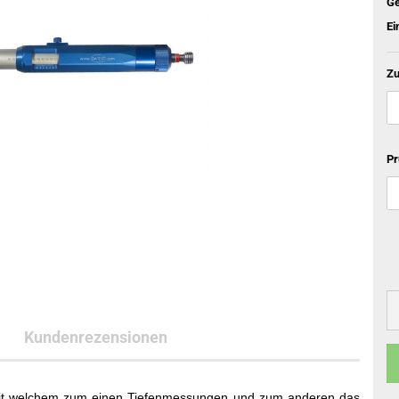
Ge
Ei
Zu
Pr
Kundenrezensionen
mit welchem zum einen Tiefenmessungen und zum anderen das