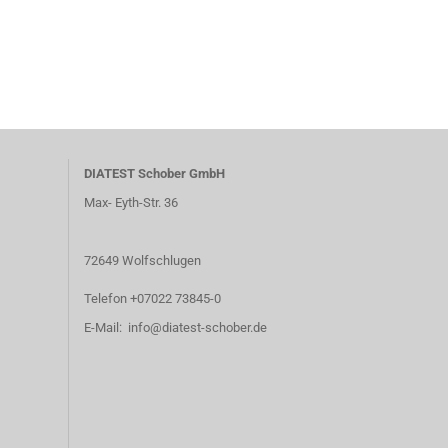
DIATEST Schober GmbH
Max- Eyth-Str. 36
72649 Wolfschlugen
Telefon +07022 73845-0
E-Mail: info@diatest-schober.de