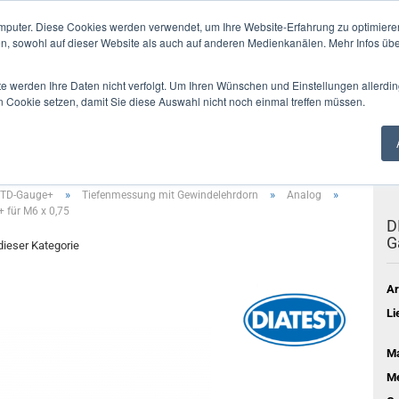
mputer. Diese Cookies werden verwendet, um Ihre Website-Erfahrung zu optimieren
en, sowohl auf dieser Website als auch auf anderen Medienkanälen. Mehr Infos übe
Alle
te werden Ihre Daten nicht verfolgt. Um Ihren Wünschen und Einstellungen allerdin
n Cookie setzen, damit Sie diese Auswahl nicht noch einmal treffen müssen.
SUNG
VERZAHNUNGEN
LEHREN
ANZEIGEGERÄTE
MESSDAT
»
»
»
t TD-Gauge+
Tiefenmessung mit Gewindelehrdorn
Analog
 für M6 x 0,75
D
G
 dieser Kategorie
Ar
Li
Ma
Me