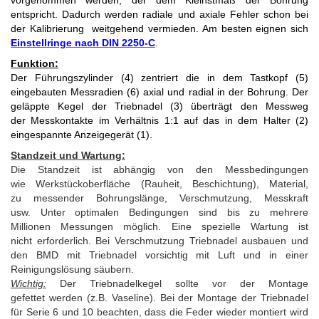
vorgenommen werden, der dem Kleinstmaß der Bohrung
entspricht. Dadurch werden radiale und axiale Fehler schon bei
der Kalibrierung weitgehend vermieden. Am besten eignen sich
Einstellringe nach DIN 2250-C
.
Funktion:
Der Führungszylinder (4) zentriert die in dem Tastkopf (5)
eingebauten Messradien (6) axial und radial in der Bohrung. Der
geläppte Kegel der Triebnadel (3) überträgt den Messweg
der Messkontakte im Verhältnis 1:1 auf das in dem Halter (2)
eingespannte Anzeigegerät (1).
Standzeit und Wartung:
Die Standzeit ist abhängig von den Messbedingungen
wie Werkstückoberfläche (Rauheit, Beschichtung), Material,
zu messender Bohrungslänge, Verschmutzung, Messkraft
usw. Unter optimalen Bedingungen sind bis zu mehrere
Millionen Messungen möglich. Eine spezielle Wartung ist
nicht erforderlich. Bei Verschmutzung Triebnadel ausbauen und
den BMD mit Triebnadel vorsichtig mit Luft und in einer
Reinigungslösung säubern.
Wichtig:
Der Triebnadelkegel sollte vor der Montage
gefettet werden (z.B. Vaseline). Bei der Montage der Triebnadel
für Serie 6 und 10 beachten, dass die Feder wieder montiert wird