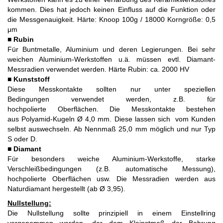
kommen. Dies hat jedoch keinen Einfluss auf die Funktion oder
die Messgenauigkeit. Härte: Knoop 100g / 18000 Korngröße: 0,5
μm
■
Rubin
Für Buntmetalle, Aluminium und deren Legierungen. Bei sehr
weichen Aluminium-Werkstoffen u.ä. müssen evtl. Diamant-
Messradien verwendet werden. Härte Rubin: ca. 2000 HV
■
Kunststoff
Diese Messkontakte sollten nur unter speziellen
Bedingungen verwendet werden, z.B. für
hochpolierte Oberflächen. Die Messkontakte bestehen
aus Polyamid-Kugeln Ø 4,0 mm. Diese lassen sich vom Kunden
selbst auswechseln. Ab Nennmaß 25,0 mm möglich und nur Typ
S oder D.
■
Diamant
Für besonders weiche Aluminium-Werkstoffe, starke
Verschleißbedingungen (z.B. automatische Messung),
hochpolierte Oberflächen usw. Die Messradien werden aus
Naturdiamant hergestellt (ab Ø 3,95).
Nullstellung:
Die Nullstellung sollte prinzipiell in einem Einstellring