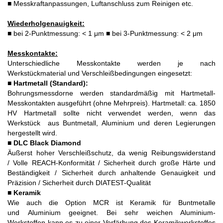
■ Messkraftanpassungen, Luftanschluss zum Reinigen etc.
Wiederholgenauigkeit:
■ bei 2-Punktmessung: < 1 μm ■ bei 3-Punktmessung: < 2 μm
Messkontakte:
Unterschiedliche Messkontakte werden je nach
Werkstückmaterial und Verschleißbedingungen eingesetzt:
■
Hartmetall (Standard):
Bohrungsmessdorne werden standardmäßig mit Hartmetall-
Messkontakten ausgeführt (ohne Mehrpreis). Hartmetall: ca. 1850
HV Hartmetall sollte nicht verwendet werden, wenn das
Werkstück aus Buntmetall, Aluminium und deren Legierungen
hergestellt wird.
■
DLC Black Diamond
Äußerst hoher Verschleißschutz, da wenig Reibungswiderstand
/ Volle REACH-Konformität / Sicherheit durch große Härte und
Beständigkeit / Sicherheit durch anhaltende Genauigkeit und
Präzision / Sicherheit durch DIATEST-Qualität
■
Keramik
Wie auch die Option MCR ist Keramik für Buntmetalle
und Aluminium geeignet. Bei sehr weichen Aluminium-
Werkstoffen kann es zu einer Verfärbung des Keramikwerkstoffes