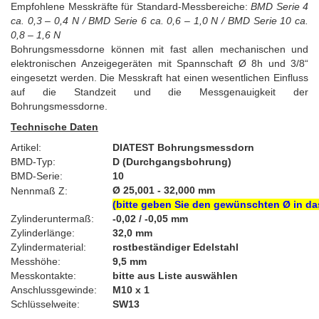
Empfohlene Messkräfte für Standard-Messbereiche:
BMD Serie 4
ca. 0,3 – 0,4 N / BMD Serie 6 ca. 0,6 – 1,0 N / BMD Serie 10 ca.
0,8 – 1,6 N
Bohrungsmessdorne können mit fast allen mechanischen und
elektronischen Anzeigegeräten mit Spannschaft Ø 8h und 3/8“
eingesetzt werden. Die Messkraft hat einen wesentlichen Einfluss
auf die Standzeit und die Messgenauigkeit der
Bohrungsmessdorne.
Technische Daten
Artikel:
DIATEST Bohrungsmessdorn
BMD-Typ:
D (Durchgangsbohrung)
BMD-Serie:
10
Ø 25,001 - 32,000 mm
Nennmaß Z:
(bitte geben Sie den gewünschten Ø in da
Zylinderuntermaß:
-0,02 / -0,05 mm
Zylinderlänge:
32,0 mm
Zylindermaterial:
rostbeständiger Edelstahl
Messhöhe:
9,5 mm
Messkontakte:
bitte aus Liste auswählen
Anschlussgewinde:
M10 x 1
Schlüsselweite:
SW13