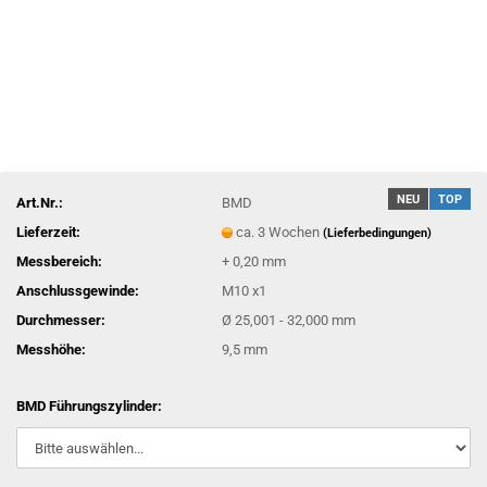
NEU
TOP
Art.Nr.:
BMD
Lieferzeit:
ca. 3 Wochen
(Lieferbedingungen)
Messbereich:
+ 0,20 mm
Anschlussgewinde:
M10 x1
Durchmesser:
Ø 25,001 - 32,000 mm
Messhöhe:
9,5 mm
BMD Führungszylinder: