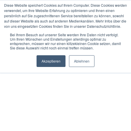
Diese Website speichert Cookies auf Ihrem Computer. Diese Cookies werden
verwendet, um Ihre Website-Erfahrung zu optimieren und Ihnen einen
persönlich auf Sie zugeschnittenen Service bereitstellen zu können, sowohl
auf dieser Website als auch auf anderen Medienkanälen. Mehr Infos über die
« Erster
« zurück
weiter »
Letzter »
von uns eingesetzten Cookies finden Sie in unserer Datenschutzrichtlinie.
25
Artikel in dieser Kategorie
Bei Ihrem Besuch auf unserer Seite werden Ihre Daten nicht verfolgt.
Um Ihren Wünschen und Einstellungen allerdings optimal zu
DIATEST Bohrungsmessdorn Ø 25,001 - 32,000 mm -
entsprechen, müssen wir nur einen klitzekleinen Cookie setzen, damit
Sie diese Auswahl nicht noch einmal treffen müssen.
Durchgangsbohrung D10
Akzeptieren
Ablehnen