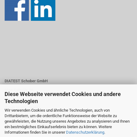
DIATEST Schober GmbH
Max- Eyth-Str. 36
Diese Webseite verwendet Cookies und andere
Technologien
72649 Wolfschlugen
Wir verwenden Cookies und ähnliche Technologien, auch von
Drittanbietern, um die ordentliche Funktionsweise der Website zu
Telefon +07022 73845-0
gewährleisten, die Nutzung unseres Angebotes zu analysieren und Ihnen
ein bestmögliches Einkaufserlebnis bieten zu können. Weitere
E-Mail: info@diatest-schober.de
Informationen finden Sie in unserer
Datenschutzerklärung
.