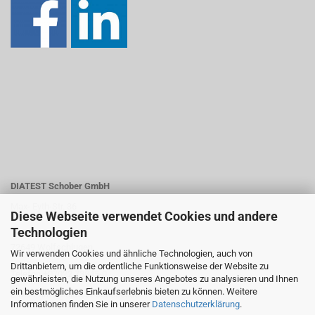
DIATEST Schober GmbH
Max- Eyth-Str. 36
Diese Webseite verwendet Cookies und andere
Technologien
72649 Wolfschlugen
Wir verwenden Cookies und ähnliche Technologien, auch von
Drittanbietern, um die ordentliche Funktionsweise der Website zu
Telefon +07022 73845-0
gewährleisten, die Nutzung unseres Angebotes zu analysieren und Ihnen
ein bestmögliches Einkaufserlebnis bieten zu können. Weitere
E-Mail: info@diatest-schober.de
Informationen finden Sie in unserer
Datenschutzerklärung
.