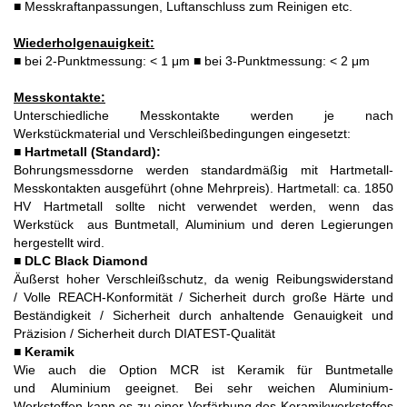
■ Messkraftanpassungen, Luftanschluss zum Reinigen etc.
Wiederholgenauigkeit:
■ bei 2-Punktmessung: < 1 μm ■ bei 3-Punktmessung: < 2 μm
Messkontakte:
Unterschiedliche Messkontakte werden je nach
Werkstückmaterial und Verschleißbedingungen eingesetzt:
■
Hartmetall (Standard):
Bohrungsmessdorne werden standardmäßig mit Hartmetall-
Messkontakten ausgeführt (ohne Mehrpreis). Hartmetall: ca. 1850
HV Hartmetall sollte nicht verwendet werden, wenn das
Werkstück aus Buntmetall, Aluminium und deren Legierungen
hergestellt wird.
■
DLC Black Diamond
Äußerst hoher Verschleißschutz, da wenig Reibungswiderstand
/ Volle REACH-Konformität / Sicherheit durch große Härte und
Beständigkeit / Sicherheit durch anhaltende Genauigkeit und
Präzision / Sicherheit durch DIATEST-Qualität
■
Keramik
Wie auch die Option MCR ist Keramik für Buntmetalle
und Aluminium geeignet. Bei sehr weichen Aluminium-
Werkstoffen kann es zu einer Verfärbung des Keramikwerkstoffes