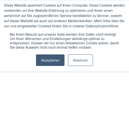
Diese Website speichert Cookies auf Ihrem Computer. Diese Cookies werden
verwendet, um Ihre Website-Erfahrung zu optimieren und Ihnen einen
persönlich auf Sie zugeschnittenen Service bereitstellen zu können, sowohl
auf dieser Website als auch auf anderen Medienkanälen. Mehr Infos über die
« Erster
« zurück
weiter »
Letzter »
von uns eingesetzten Cookies finden Sie in unserer Datenschutzrichtlinie.
25
Artikel in dieser Kategorie
Bei Ihrem Besuch auf unserer Seite werden Ihre Daten nicht verfolgt.
Um Ihren Wünschen und Einstellungen allerdings optimal zu
DIATEST Bohrungsmessdorn Ø 32,001 - 44,000 mm -
entsprechen, müssen wir nur einen klitzekleinen Cookie setzen, damit
Sie diese Auswahl nicht noch einmal treffen müssen.
Durchgangsbohrung D10
Akzeptieren
Ablehnen