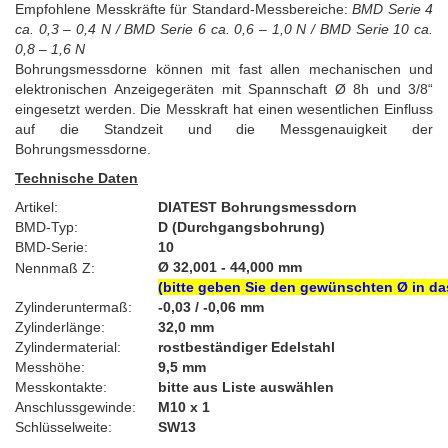
Empfohlene Messkräfte für Standard-Messbereiche:
BMD Serie 4
ca. 0,3 – 0,4 N / BMD Serie 6 ca. 0,6 – 1,0 N / BMD Serie 10 ca.
0,8 – 1,6 N
Bohrungsmessdorne können mit fast allen mechanischen und
elektronischen Anzeigegeräten mit Spannschaft Ø 8h und 3/8“
eingesetzt werden. Die Messkraft hat einen wesentlichen Einfluss
auf die Standzeit und die Messgenauigkeit der
Bohrungsmessdorne.
Technische Daten
Artikel:
DIATEST Bohrungsmessdorn
BMD-Typ:
D (Durchgangsbohrung)
BMD-Serie:
10
Ø 32,001 - 44,000 mm
Nennmaß Z:
(bitte geben Sie den gewünschten Ø in da
Zylinderuntermaß:
-0,03 / -0,06 mm
Zylinderlänge:
32,0 mm
Zylindermaterial:
rostbeständiger Edelstahl
Messhöhe:
9,5 mm
Messkontakte:
bitte aus Liste auswählen
Anschlussgewinde:
M10 x 1
Schlüsselweite:
SW13