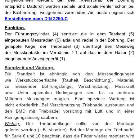
vorgenommen werden, der dem Kleinstmaß der Bohrung
entspricht. Dadurch werden radiale und axiale Fehler schon bei
der Kalibrierung weitgehend vermieden. Am besten eignen sich
Einstellringe nach DIN 2250-C
.
Funktion:
Der Führungszylinder (4) zentriert die in dem Tastkopf (5)
eingebauten Messradien (6) axial und radial in der Bohrung. Der
geläppte Kegel der Triebnadel (3) überträgt den Messweg
der Messkontakte im Verhältnis 1:1 auf das in dem Halter (2)
eingespannte Anzeigegerät (1).
Standzeit und Wartung:
Die Standzeit ist abhängig von den Messbedingungen
wie Werkstückoberfläche (Rauheit, Beschichtung), Material,
zu messender Bohrungslänge, Verschmutzung, Messkraft
usw. Unter optimalen Bedingungen sind bis zu mehrere
Millionen Messungen möglich. Eine spezielle Wartung ist
nicht erforderlich. Bei Verschmutzung Triebnadel ausbauen und
den BMD mit Triebnadel vorsichtig mit Luft und in einer
Reinigungslösung säubern.
Wichtig:
Der Triebnadelkegel sollte vor der Montage
gefettet werden (z.B. Vaseline). Bei der Montage der Triebnadel
für Serie 6 und 10 beachten, dass die Feder wieder montiert wird