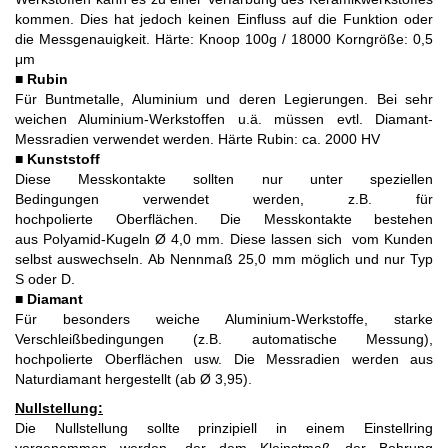
kommen. Dies hat jedoch keinen Einfluss auf die Funktion oder
die Messgenauigkeit. Härte: Knoop 100g / 18000 Korngröße: 0,5
μm
■
Rubin
Für Buntmetalle, Aluminium und deren Legierungen. Bei sehr
weichen Aluminium-Werkstoffen u.ä. müssen evtl. Diamant-
Messradien verwendet werden. Härte Rubin: ca. 2000 HV
■
Kunststoff
Diese Messkontakte sollten nur unter speziellen
Bedingungen verwendet werden, z.B. für
hochpolierte Oberflächen. Die Messkontakte bestehen
aus Polyamid-Kugeln Ø 4,0 mm. Diese lassen sich vom Kunden
selbst auswechseln. Ab Nennmaß 25,0 mm möglich und nur Typ
S oder D.
■
Diamant
Für besonders weiche Aluminium-Werkstoffe, starke
Verschleißbedingungen (z.B. automatische Messung),
hochpolierte Oberflächen usw. Die Messradien werden aus
Naturdiamant hergestellt (ab Ø 3,95).
Nullstellung:
Die Nullstellung sollte prinzipiell in einem Einstellring